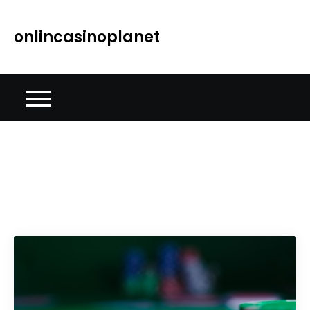
Skip
to
onlincasinoplanet
content