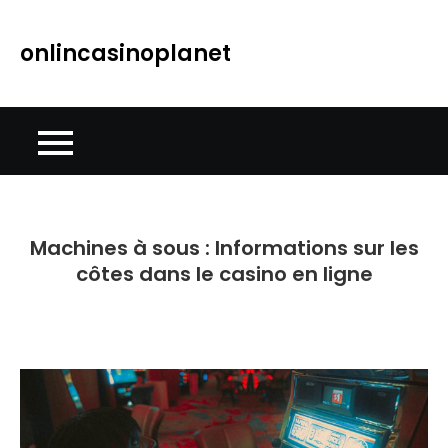
Skip
to
onlincasinoplanet
content
Machines à sous : Informations sur les
côtes dans le casino en ligne