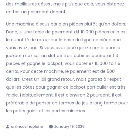
des meilleures côtes , mais plus que cela, vous obtenez
en fait un paiement décent.
Une machine à sous parle en pièces plutôt qu’en dollars.
Donc, si une table de paiement dit 10.000 pièces cela est
la quantité de retour sur la base du type de pièce que
vous avez joué. Si vous avez joué quinze cents pour le
jackpot max sur un slot de trois bobines acceptant 3
pièces et gagné le jackpot, vous obtenez 10.000 fois 5
cents. Pour cette machine, le paiement est de 500
dollars. C’est un joli grand retour, mais gardez à l’esprit
que les côtes pour gagner ce jackpot particulier est très
faible. Habituellement, il est d’environ 2 pourcent. Il est
préférable de penser en termes de jeu à long terme pour
les petits gains et les pertes minimes.
January 19, 2026