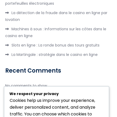
portefeuilles électroniques
La détection de la fraude dans le casino en ligne par
Iovation
Machines à sous : Informations sur les côtes dans le
casino en ligne
Slots en ligne : La ronde bonus des tours gratuits
La Martingale : stratégie dans le casino en ligne
Recent Comments
No comments to show.
We respect your privacy
Cookies help us improve your experience,
Archives
deliver personalized content, and analyze
traffic. You can choose which cookies to
January 2026