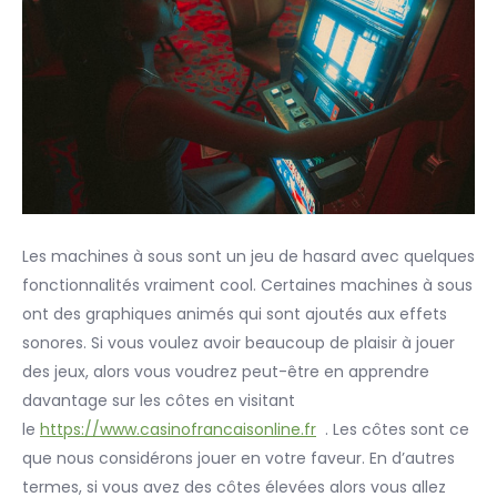
Les machines à sous sont un jeu de hasard avec quelques
fonctionnalités vraiment cool. Certaines machines à sous
ont des graphiques animés qui sont ajoutés aux effets
sonores. Si vous voulez avoir beaucoup de plaisir à jouer
des jeux, alors vous voudrez peut-être en apprendre
davantage sur les côtes en visitant
le
https://www.casinofrancaisonline.fr
. Les côtes sont ce
que nous considérons jouer en votre faveur. En d’autres
termes, si vous avez des côtes élevées alors vous allez