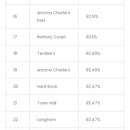
Arizona Charlie’s
16
92.51%
East
17
Barbary Coast
92.5%
18
Terrible’s
92.49%
19
Arizona Charlie’s
92.49%
20
Hard Rock
92.47%
21
Town Hall
92.47%
22
Longhorn
92.47%